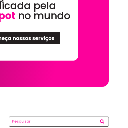
dicada pela
pot
no mundo