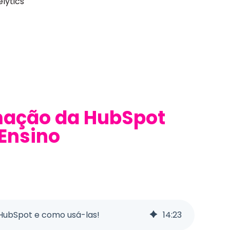
lytics
mação da HubSpot
 Ensino
HubSpot e como usá-las!
14
:
23