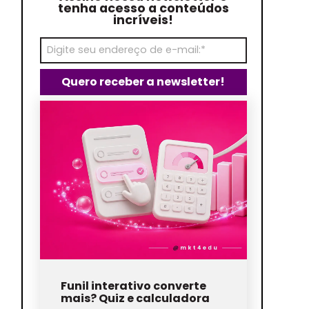
tenha acesso a conteúdos
incríveis!
Funil interativo converte
mais? Quiz e calculadora