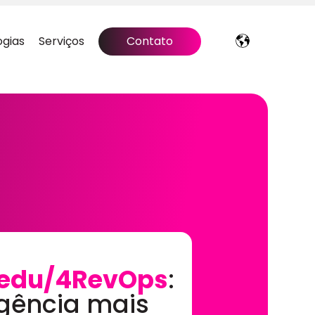
ogias
Serviços
Contato
edu/4RevOps
:
gência mais