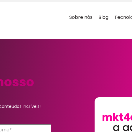
Sobre nós
Blog
Tecnol
nosso
onteúdos incríveis!
mkt4
a a