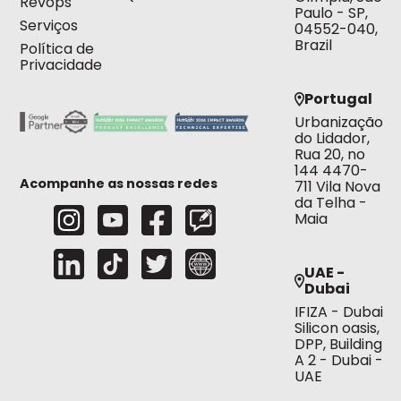
Revops
Paulo - SP,
Serviços
04552-040,
Brazil
Política de
Privacidade
Portugal
Urbanização
do Lidador,
Rua 20, no
144 4470-
Acompanhe as nossas redes
711 Vila Nova
da Telha -
Maia
UAE -
Dubai
IFIZA - Dubai
Silicon oasis,
DPP, Building
A 2 - Dubai -
UAE