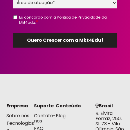
Eu concordo com a
Política de Privacidade
da
*
Mkt4edu.
Empresa
Suporte
Conteúdo
Brasil
R. Elvira
Sobre nós
Contate-
Blog
Ferraz, 250,
nos
Tecnologias
SL 73 - Vila
FAQ
Olímpia, São