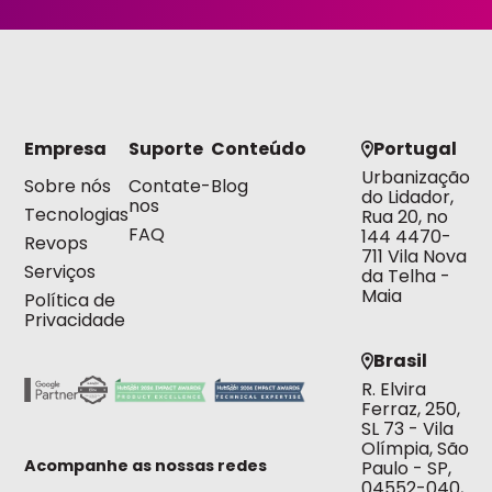
Empresa
Suporte
Conteúdo
Portugal
Urbanização
Sobre nós
Contate-
Blog
do Lidador,
nos
Tecnologias
Rua 20, no
FAQ
144 4470-
Revops
711 Vila Nova
Serviços
da Telha -
Maia
Política de
Privacidade
Brasil
R. Elvira
Ferraz, 250,
SL 73 - Vila
Olímpia, São
Acompanhe as nossas redes
Paulo - SP,
04552-040,