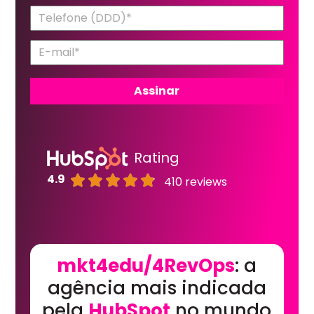
Rating
4.9
410 reviews
mkt4edu/4RevOps
: a
agência mais indicada
pela
HubSpot
no mundo