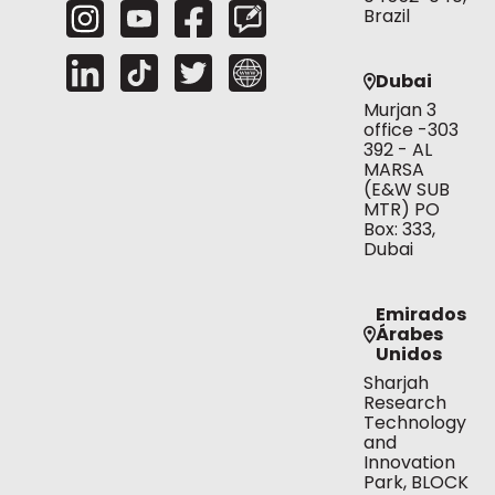
Brazil
Dubai
Murjan 3
office -303
392 - AL
MARSA
(E&W SUB
MTR) PO
Box: 333,
Dubai
Emirados
Árabes
Unidos
Sharjah
Research
Technology
and
Innovation
Park, BLOCK