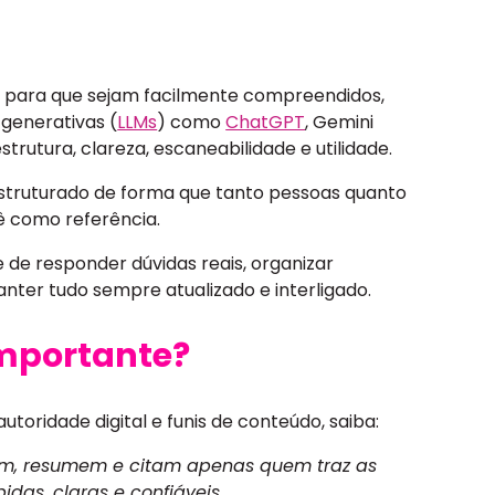
s para que sejam facilmente compreendidos,
 generativas (
LLMs
) como
ChatGPT
, Gemini
estrutura, clareza, escaneabilidade e utilidade.
 estruturado de forma que tanto pessoas quanto
 como referência.
e de responder dúvidas reais, organizar
anter tudo sempre atualizado e interligado.
importante?
toridade digital e funis de conteúdo, saiba:
onam, resumem e citam apenas quem traz as
das, claras e confiáveis.