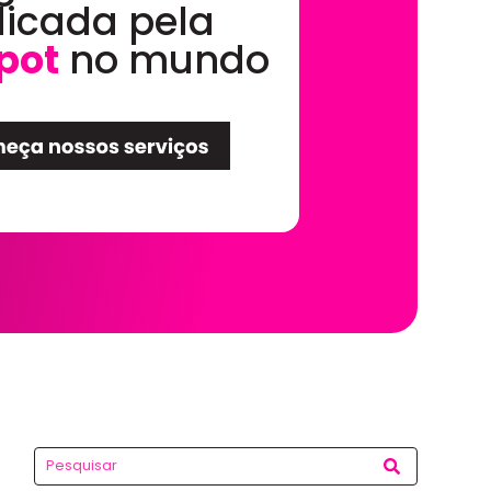
dicada pela
pot
no mundo