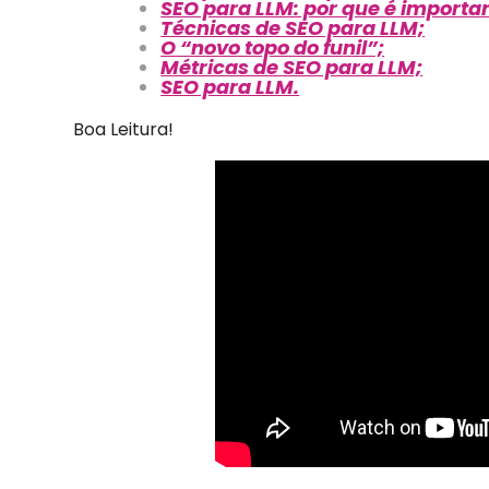
SEO para LLM: por que é importa
Técnicas de SEO para LLM;
O “novo topo do funil”;
Métricas de SEO para LLM;
SEO para LLM.
Boa Leitura!