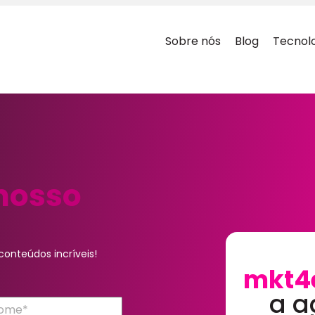
Sobre nós
Blog
Tecnol
nosso
onteúdos incríveis!
mkt4
a a