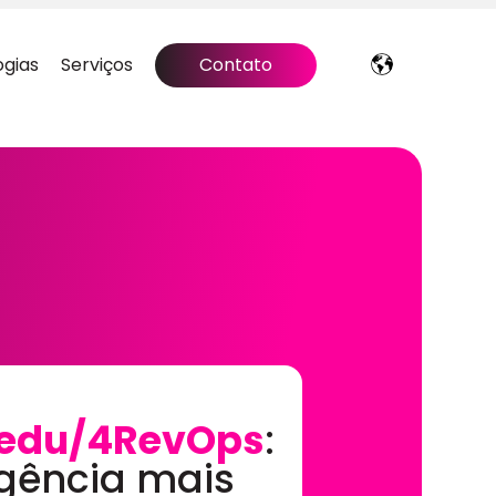
ogias
Serviços
Contato
edu/4RevOps
:
gência mais