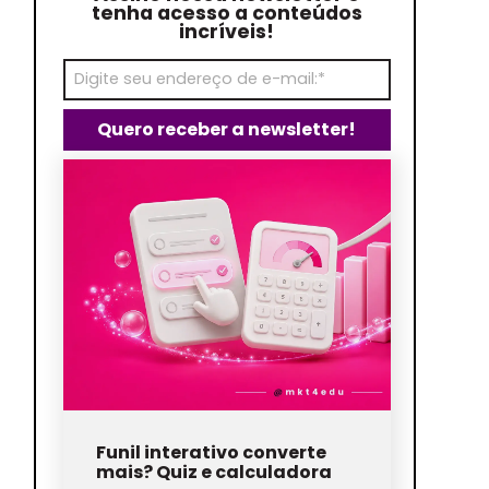
tenha acesso a conteúdos
incríveis!
Funil interativo converte
mais? Quiz e calculadora