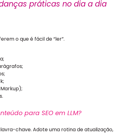
danças práticas no dia a dia
rem o que é fácil de “ler”.
a;
arágrafos;
os;
k;
 Markup);
s.
nteúdo para SEO em LLM?
alavra-chave. Adote uma rotina de atualização,