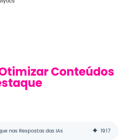
lytics
 Otimizar Conteúdos
estaque
que nas Respostas das IAs
19
:
17