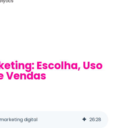
lytics
eting: Escolha, Uso
de Vendas
marketing digital
26
:
28