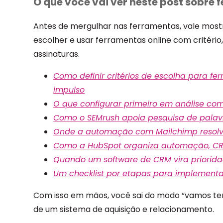
O que você vai ver neste post sobre
Antes de mergulhar nas ferramentas, vale mostr
escolher e usar ferramentas online com critér
assinaturas.
Como definir critérios de escolha para f
impulso
O que configurar primeiro em análise com
Como o SEMrush apoia pesquisa de palavr
Onde a automação com Mailchimp resolv
Como a HubSpot organiza automação, CRM
Quando um software de CRM vira prioridad
Um checklist por etapas para implementa
Com isso em mãos, você sai do modo “vamos ten
de um sistema de aquisição e relacionamento.