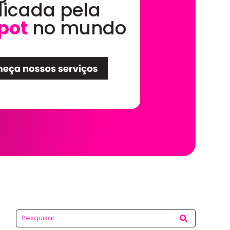
dicada pela
pot
no mundo