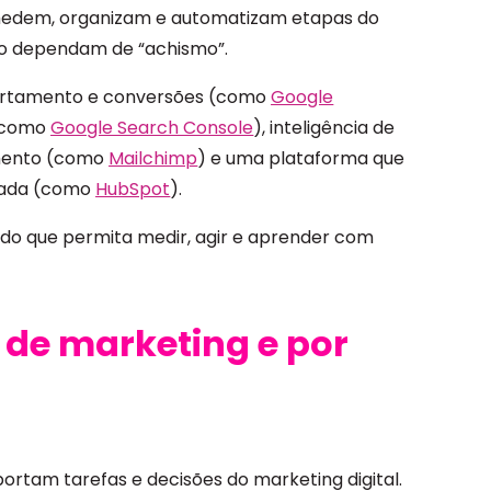
medem, organizam e automatizam etapas do
não dependam de “achismo”.
ortamento e conversões (como
Google
 (como
Google Search Console
), inteligência de
amento (como
Mailchimp
) e uma plataforma que
rnada (como
HubSpot
).
rado que permita medir, agir e aprender com
 de marketing e por
rtam tarefas e decisões do marketing digital.