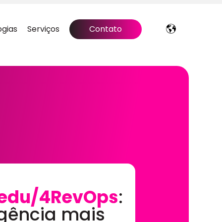
ogias
Serviços
Contato
edu/4RevOps
:
gência mais