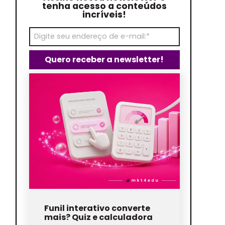
tenha acesso a conteúdos
incríveis!
Funil interativo converte
mais? Quiz e calculadora