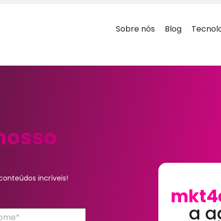
Sobre nós
Blog
Tecnol
nosso
onteúdos incríveis!
mkt4
a a