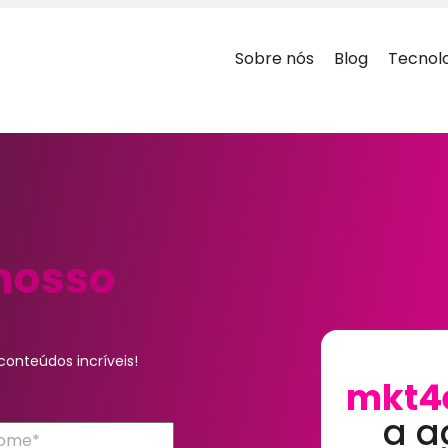
Sobre nós
Blog
Tecnol
nosso
onteúdos incríveis!
mkt4
a a