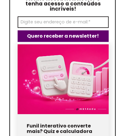
tenha acesso a conteúdos
incríveis!
Funil interativo converte
mais? Quiz e calculadora