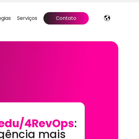
ogias
Serviços
Contato
edu/4RevOps
:
gência mais