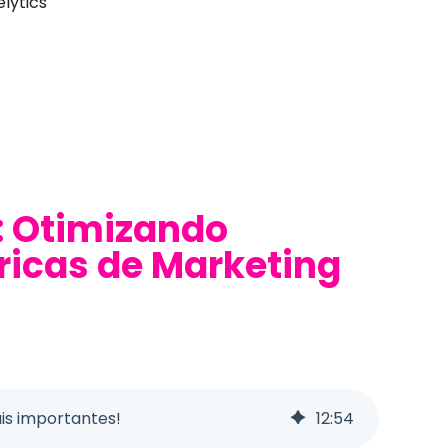
lytics
: Otimizando
ricas de Marketing
ais importantes!
12
:
54