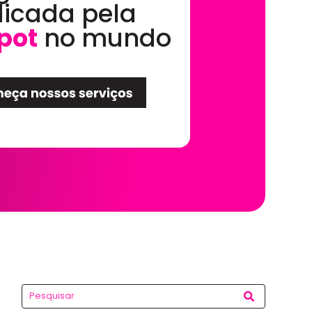
dicada pela
pot
no mundo