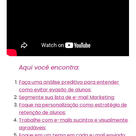
Aqui você encontra:
Faça uma análise preditiva para entender
como evitar evasão de alunos;
Segmente sua lista de e-mail Marketing;
Foque na personalização como estratégia de
retenção de alunos;
Trabalhe com e-mails sucintos e visualmente
agradáveis;
Foque em um tema em cada e-mail enviado;