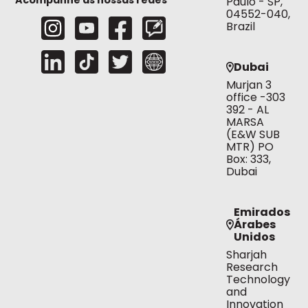
Paulo - SP,
04552-040,
Brazil
Dubai
Murjan 3
office -303
392 - AL
MARSA
(E&W SUB
MTR) PO
Box: 333,
Dubai
Emirados
Árabes
Unidos
Sharjah
Research
Technology
and
Innovation