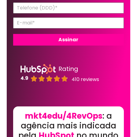
Rating
4.9
410 reviews
mkt4edu/4RevOps
: a
agência mais indicada
pela
HubSpot
no mundo