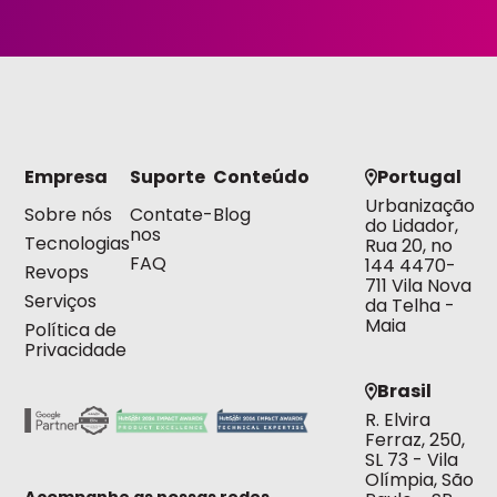
Empresa
Suporte
Conteúdo
Portugal
Urbanização
Sobre nós
Contate-
Blog
do Lidador,
nos
Tecnologias
Rua 20, no
FAQ
144 4470-
Revops
711 Vila Nova
Serviços
da Telha -
Maia
Política de
Privacidade
Brasil
R. Elvira
Ferraz, 250,
SL 73 - Vila
Olímpia, São
Acompanhe as nossas redes