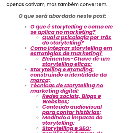
apenas cativam, mas também convertem.
O que será abordado neste post:
O que é storytelling e como ele
se aplica no marketing?
Qual a psicologia por trás
do storytelling?
Como integrar storytelling em
estratégias de marketing?
Elementos-Chave de um
storytelling eficaz;
Storytelling e Branding:
construindo a identidade da
marca;
Técnicas de storytelling no
marketing digital;
Redes sociais, Blogs e
Websites;
Conteúdo audiovisual
para contar histórias;
Medindo o impacto do
storytelling;
Storytelling e SEO;