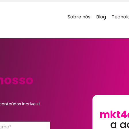
Sobre nós
Blog
Tecnol
nosso
onteúdos incríveis!
mkt4
a a