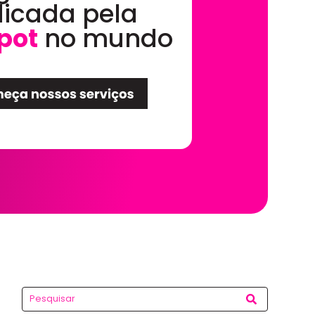
dicada pela
pot
no mundo