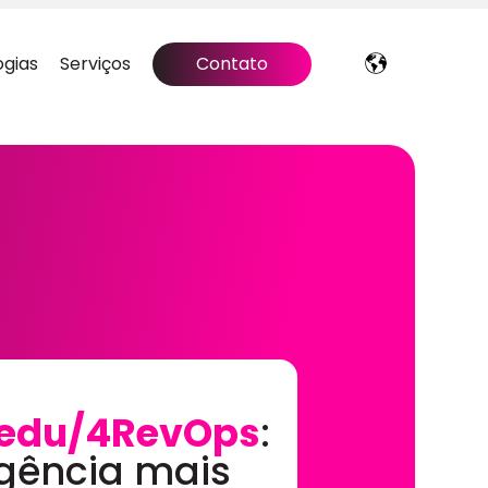
ogias
Serviços
Contato
edu/4RevOps
:
gência mais