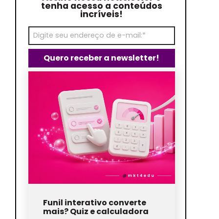
tenha acesso a conteúdos
incríveis!
Funil interativo converte
mais? Quiz e calculadora