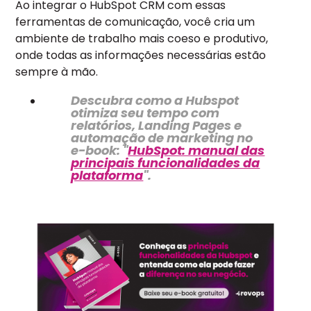
Ao integrar o HubSpot CRM com essas
ferramentas de comunicação, você cria um
ambiente de trabalho mais coeso e produtivo,
onde todas as informações necessárias estão
sempre à mão.
Descubra como a Hubspot
otimiza seu tempo com
relatórios, Landing Pages e
automação de marketing no
e-book: "
HubSpot: manual das
principais funcionalidades da
plataforma
".