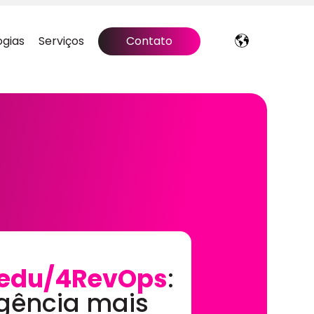
ogias
Serviços
Contato
edu/4RevOps
:
gência mais