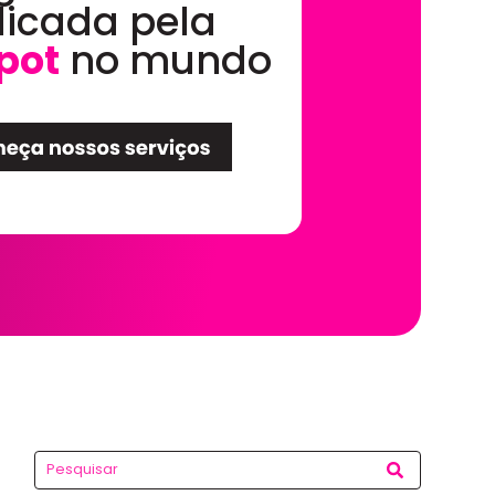
dicada pela
pot
no mundo