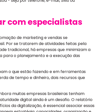
oa - seja por telefone, e-mail, SMS ou
ar com especialistas
utomação de marketing e vendas se
l. Por se tratarem de atividades feitas pela
idade tradicional, há empresas que minimizam a
ea para o planejamento e a execução das
saibam o que estão fazendo e em ferramentas
erda de tempo e dinheiro, dois recursos que
mbora muitas empresas brasileiras tenham
maturidade digital ainda é um desafio. O relatório
ios da digitalização, é essencial associar essas
brangem estratégia, capacidades, organização e