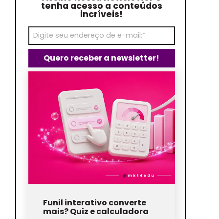
tenha acesso a conteúdos
incríveis!
Funil interativo converte
mais? Quiz e calculadora