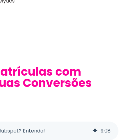
lytics
atrículas com
uas Conversões
Hubspot? Entenda!
9
:
08