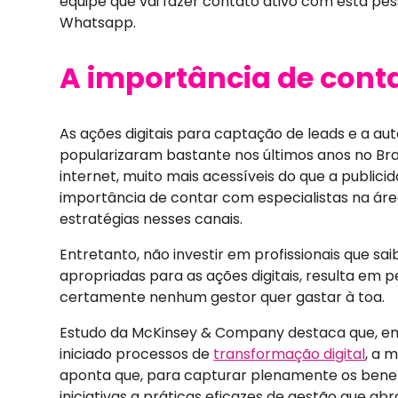
equipe que vai fazer contato ativo com esta pess
Whatsapp.
A importância de cont
As ações digitais para captação de leads e a a
popularizaram bastante nos últimos anos no Brasi
internet, muito mais acessíveis do que a public
importância de contar com especialistas na ár
estratégias nesses canais.
Entretanto, não investir em profissionais que 
apropriadas para as ações digitais, resulta em p
certamente nenhum gestor quer gastar à toa.
Estudo da McKinsey & Company destaca que, e
iniciado processos de
transformação digital
, a 
aponta que, para capturar plenamente os benefíc
iniciativas a práticas eficazes de gestão que a