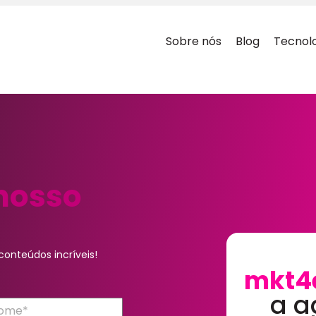
Sobre nós
Blog
Tecnol
nosso
onteúdos incríveis!
mkt4
a a