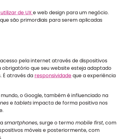
tilizar de UX
e web design para um negócio.
 que são primordiais para serem aplicadas
cesso pela internet através de dispositivos
ou obrigatório que seu website esteja adaptado
. É através da
responsividade
que a experiência
o mundo, o Google, também é influenciado na
nes
e
tablets
impacta de forma positiva nos
le.
ia
smartphones
, surge o termo
mobile first
, com
ispositivos móveis e posteriormente, com
.