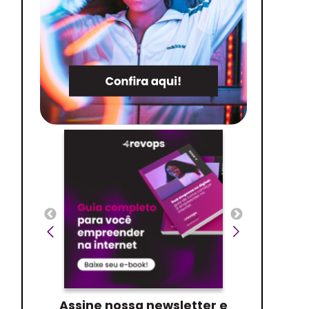
Assine nossa newsletter e