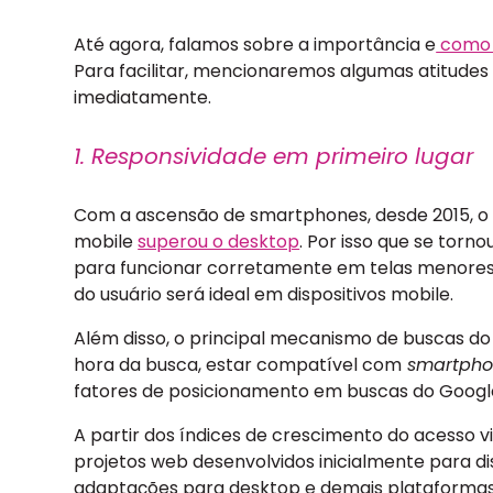
Até agora, falamos sobre a importância e
como u
Para facilitar, mencionaremos algumas atitudes
imediatamente.
1. Responsividade em primeiro lugar
Com a ascensão de smartphones, desde 2015, o a
mobile
superou o desktop
. Por isso que se torn
para funcionar corretamente em telas menores
do usuário será ideal em dispositivos mobile.
Além disso, o principal mecanismo de buscas d
hora da busca, estar compatível com
smartpho
fatores de posicionamento em buscas do Goog
A partir dos índices de crescimento do acesso v
projetos web desenvolvidos inicialmente para d
adaptações para desktop e demais plataformas