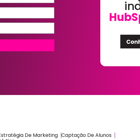
in
HubS
Estratégia De Marketing
Captação De Alunos