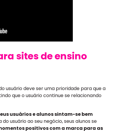
ra sites de ensino
do usuário deve ser uma prioridade para que a
indo que o usuário continue se relacionando
seus usuários e alunos sintam-se bem
 do usuário ao seu negócio, seus alunos se
momentos positivos com a marca para as