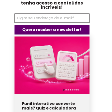
tenha acesso a conteúdos
incríveis!
Funil interativo converte
mais? Quiz e calculadora