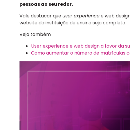
pessoas ao seu redor.
Vale destacar que
user experience
e web design
website da instituição de ensino seja completo.
Veja também
User experience e web design a favor da sua
Como aumentar o número de matrículas c