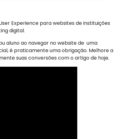
ser Experience para websites de instituições
ng digital.
 ou aluno ao navegar no website de uma
ncial, é praticamente uma obrigação. Melhore a
aumente suas conversões com o artigo de hoje.