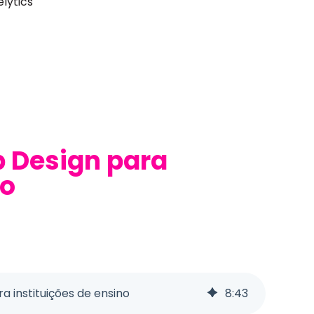
lytics
b Design para
no
a instituições de ensino
8
:
43