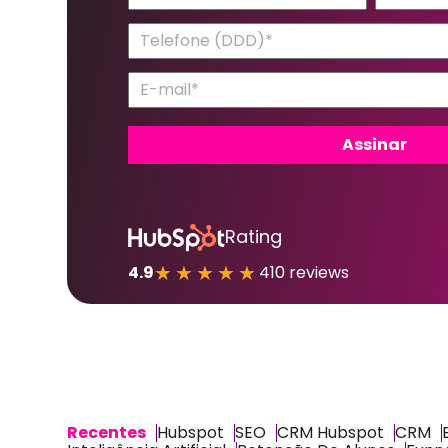
Rating
★★★★★
4.9
410 reviews
Recentes
Hubspot
SEO
CRM Hubspot
CRM