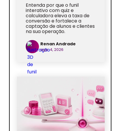
Entenda por que o funil
interativo com quiz e
calculadora eleva a taxa de
conversão e fortalece a
captação de alunos e clientes
na sua operação.
Renan Andrade
ago. 4, 2026