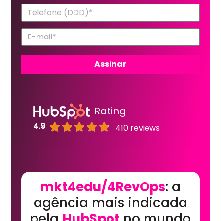
Rating
4.9
410 reviews
mkt4edu/4RevOps
: a
agência mais indicada
pela
HubSpot
no mundo