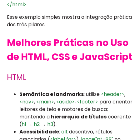
</html>
Esse exemplo simples mostra a integração prática
dos três pilares.
Melhores Práticas no Uso
de HTML, CSS e JavaScript
HTML
Semântica e landmarks
: utilize
<header>
,
<nav>
,
<main>
,
<aside>
,
<footer>
para orientar
leitores de tela e motores de busca;
mantendo a
hierarquia de títulos
coerente
(
h1
→
h2
→
h3
).
Acessibilidade
:
alt
descritivo, rótulos
associados (
<label for>
),
lang="pt-BR"
no