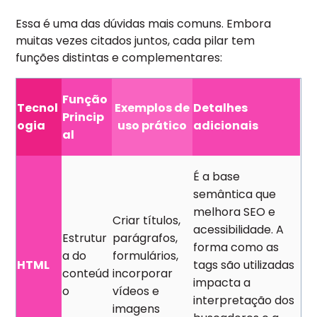
Essa é uma das dúvidas mais comuns. Embora
muitas vezes citados juntos, cada pilar tem
funções distintas e complementares:
Função
Tecnol
Exemplos de
Detalhes
Princip
ogia
uso prático
adicionais
al
É a base
semântica que
melhora SEO e
Criar títulos,
acessibilidade. A
Estrutur
parágrafos,
forma como as
a do
formulários,
HTML
tags são utilizadas
conteúd
incorporar
impacta a
o
vídeos e
interpretação dos
imagens