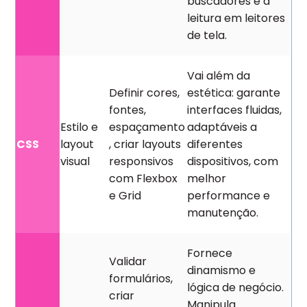
buscadores e a
leitura em leitores
de tela.
Vai além da
Definir cores,
estética: garante
fontes,
interfaces fluidas,
Estilo e
espaçamento
adaptáveis a
CSS
layout
, criar layouts
diferentes
visual
responsivos
dispositivos, com
com Flexbox
melhor
e Grid
performance e
manutenção.
Fornece
Validar
dinamismo e
formulários,
lógica de negócio.
criar
Manipula