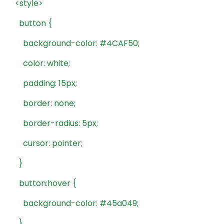
<style>
button
{
background-color:
#4CAF50;
color:
white;
padding:
15px;
border:
none;
border-radius:
5px;
cursor:
pointer;
}
button:hover
{
background-color:
#45a049;
}