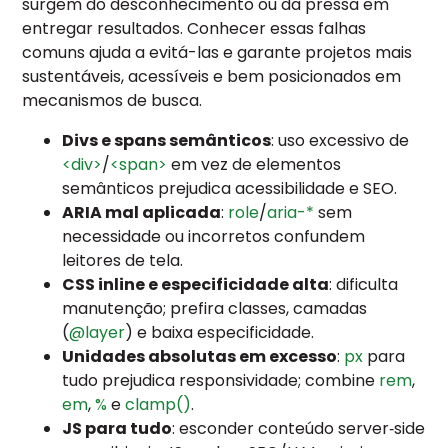
surgem do desconhecimento ou da pressa em
entregar resultados. Conhecer essas falhas
comuns ajuda a evitá-las e garante projetos mais
sustentáveis, acessíveis e bem posicionados em
mecanismos de busca.
Divs e spans semânticos
: uso excessivo de
<div>
/
<span>
em vez de elementos
semânticos prejudica acessibilidade e SEO.
ARIA mal aplicada
:
role
/
aria-*
sem
necessidade ou incorretos confundem
leitores de tela.
CSS inline e especificidade alta
: dificulta
manutenção; prefira classes, camadas
(
@layer
) e baixa especificidade.
Unidades absolutas em excesso
:
px
para
tudo prejudica responsividade; combine
rem
,
em
,
%
e
clamp()
.
JS para tudo
: esconder conteúdo server‑side