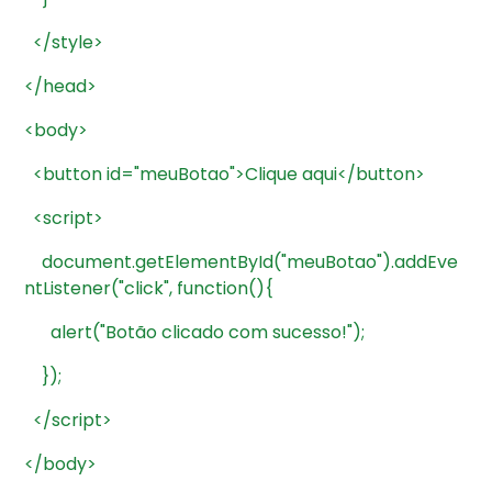
</style>
</head>
<body>
<button
id="meuBotao">Clique
aqui</button>
<script>
document.getElementById("meuBotao").addEve
ntListener("click",
function(){
alert("Botão
clicado
com
sucesso!");
});
</script>
</body>