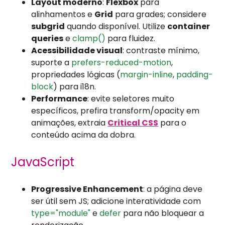
Layout moderno
:
Flexbox
para
alinhamentos e
Grid
para grades; considere
subgrid
quando disponível. Utilize
container
queries
e
clamp()
para fluidez.
Acessibilidade visual
: contraste mínimo,
suporte a
prefers-reduced-motion
,
propriedades lógicas (
margin-inline
,
padding-
block
) para i18n.
Performance
: evite seletores muito
específicos, prefira transform/opacity em
animações, extraia
Critical CSS
para o
conteúdo acima da dobra.
JavaScript
Progressive Enhancement
: a página deve
ser útil sem JS; adicione interatividade com
type="module"
e
defer
para não bloquear a