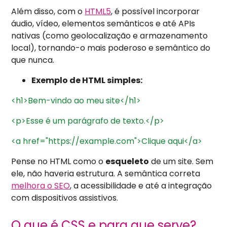
Além disso, com o
HTML5
, é possível incorporar
áudio, vídeo, elementos semânticos e até APIs
nativas (como geolocalização e armazenamento
local), tornando-o mais poderoso e semântico do
que nunca.
Exemplo de HTML simples:
<h1>Bem-vindo
ao
meu
site</h1>
<p>Esse
é
um
parágrafo
de
texto.</p>
<a
href="https://example.com">Clique
aqui</a>
Pense no HTML como o
esqueleto
de um site. Sem
ele, não haveria estrutura. A semântica correta
melhora o SEO
, a acessibilidade e até a integração
com dispositivos assistivos.
O que é CSS e para que serve?