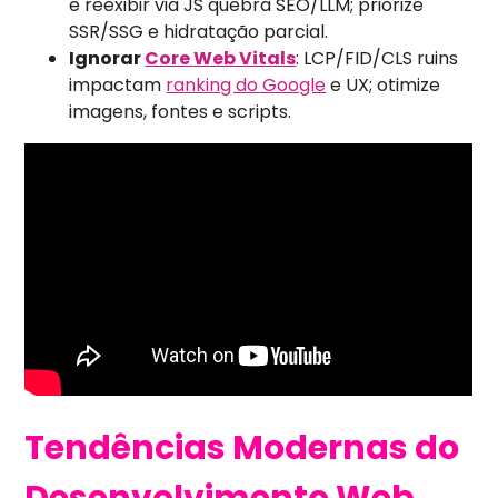
e reexibir via JS quebra SEO/LLM; priorize
SSR/SSG e hidratação parcial.
Ignorar
Core Web Vitals
: LCP/FID/CLS ruins
impactam
ranking do Google
e UX; otimize
imagens, fontes e scripts.
Tendências Modernas do
Desenvolvimento Web