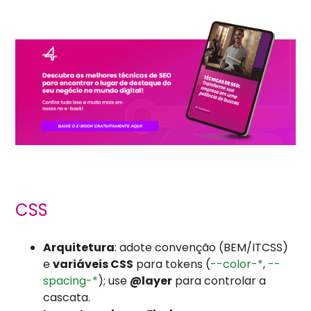
CSS
Arquitetura
: adote convenção (BEM/ITCSS)
e
variáveis CSS
para tokens (
--color-*
,
--
spacing-*
); use
@layer
para controlar a
cascata.