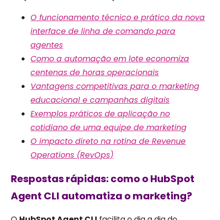
O funcionamento técnico e prático da nova
interface de linha de comando para
agentes
Como a automação em lote economiza
centenas de horas operacionais
Vantagens competitivas para o marketing
educacional e campanhas digitais
Exemplos práticos de aplicação no
cotidiano de uma equipe de marketing
O impacto direto na rotina de Revenue
Operations (RevOps)
Respostas rápidas: como o HubSpot
Agent CLI automatiza o marketing?
O
HubSpot Agent CLI
facilita o dia a dia do