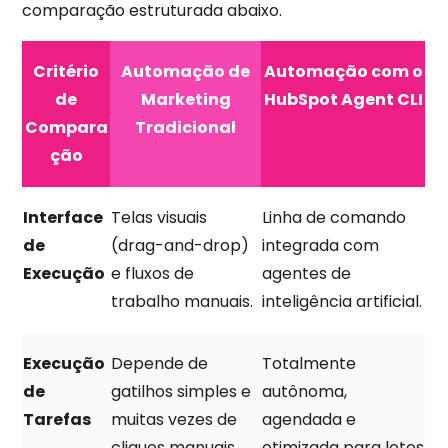
comparação estruturada abaixo.
Critério
Automação de
Automação com o
de
Marketing
HubSpot Agent CLI
Compara
Tradicional
ção
Interface
Telas visuais
Linha de comando
de
(drag-and-drop)
integrada com
Execução
e fluxos de
agentes de
trabalho manuais.
inteligência artificial.
Execução
Depende de
Totalmente
de
gatilhos simples e
autônoma,
Tarefas
muitas vezes de
agendada e
cliques manuais.
otimizada para lotes