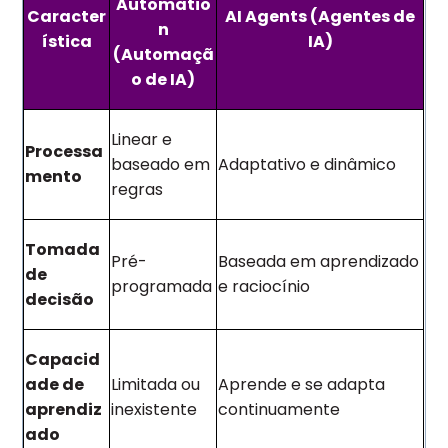
Automatio
Caracter
AI Agents (Agentes de
n
ística
IA)
(Automaçã
o de IA)
Linear e
Processa
baseado em
Adaptativo e dinâmico
mento
regras
Tomada
Pré-
Baseada em aprendizado
de
programada
e raciocínio
decisão
Capacid
ade de
Limitada ou
Aprende e se adapta
aprendiz
inexistente
continuamente
ado