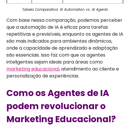
Tabela Comparativa: AI Automation vs. AI Agents
Flexibilid
Baixa
Alta
Com base nessa comparação, podemos perceber
ade
que a automação de IA é eficaz para tarefas
repetitivas e previsíveis, enquanto os agentes de IA
Interaçã
Limitada a
Capacidade de entender
são mais indicados para ambientes dinâmicos,
o com
respostas
contexto e responder de
onde a capacidade de aprendizado e adaptação
usuários
fixas
forma mais natural
são essenciais. Isso faz com que os agentes
inteligentes sejam ideais para áreas como
marketing educacional
, atendimento ao cliente e
Execução
Automatizad
Pode colaborar com
personalização de experiências.
de
a, mas sem
outros agentes e ajustar
tarefas
adaptação
estratégias
Como os Agentes de IA
podem revolucionar o
Marketing Educacional?