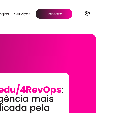
ogias
Serviços
Contato
edu/4RevOps
:
gência mais
dicada pela