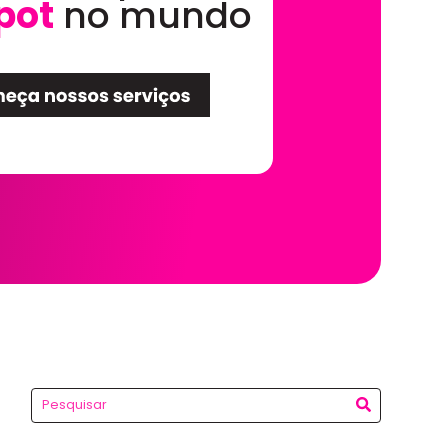
pot
no mundo