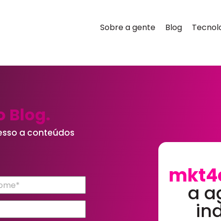
Sobre a gente
Blog
Tecnol
 Blog.
esso a conteúdos
mkt4
a a
in