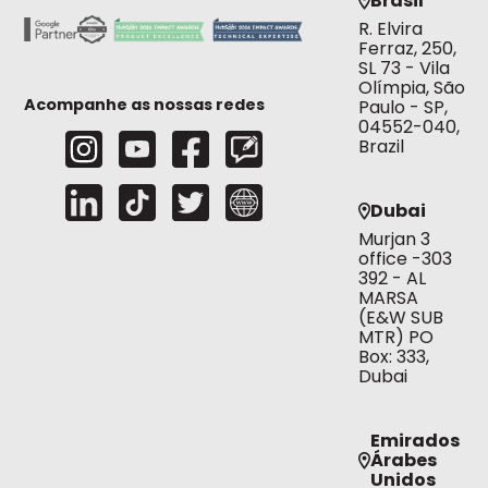
Brasil
R. Elvira
Ferraz, 250,
SL 73 - Vila
Olímpia, São
Acompanhe as nossas redes
Paulo - SP,
04552-040,
Brazil
Dubai
Murjan 3
office -303
392 - AL
MARSA
(E&W SUB
MTR) PO
Box: 333,
Dubai
Emirados
Árabes
Unidos