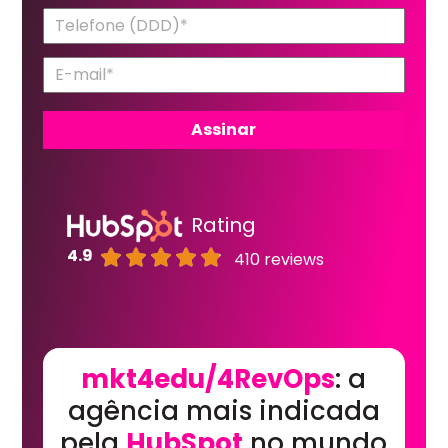
Rating
4.9
410 reviews
mkt4edu/4RevOps
: a
agência mais indicada
pela
HubSpot
no mundo