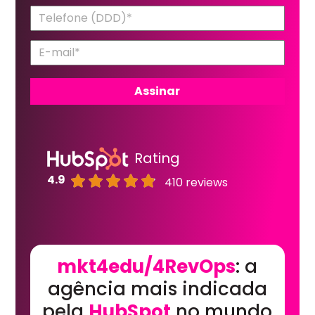
Rating
4.9
410 reviews
mkt4edu/4RevOps
: a
agência mais indicada
pela
HubSpot
no mundo