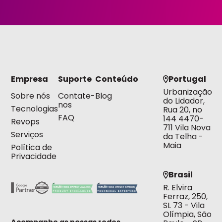
Empresa
Suporte
Conteúdo
Portugal
Urbanização
Sobre nós
Contate-
Blog
do Lidador,
nos
Tecnologias
Rua 20, no
FAQ
144 4470-
Revops
711 Vila Nova
Serviços
da Telha -
Maia
Política de
Privacidade
Brasil
R. Elvira
Ferraz, 250,
SL 73 - Vila
Olímpia, São
Acompanhe as nossas redes