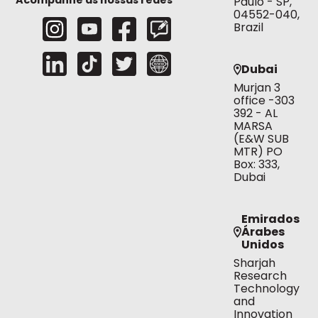
Paulo - SP,
04552-040,
Brazil
Dubai
Murjan 3
office -303
392 - AL
MARSA
(E&W SUB
MTR) PO
Box: 333,
Dubai
Emirados
Árabes
Unidos
Sharjah
Research
Technology
and
Innovation