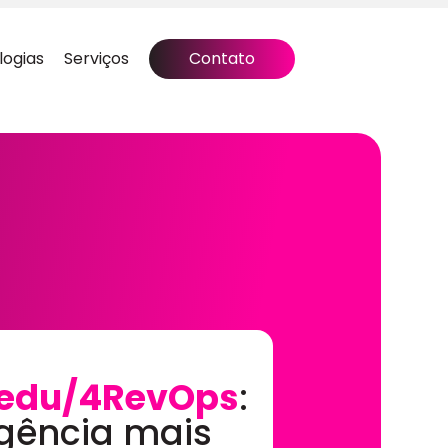
logias
Serviços
Contato
edu/4RevOps
:
gência mais