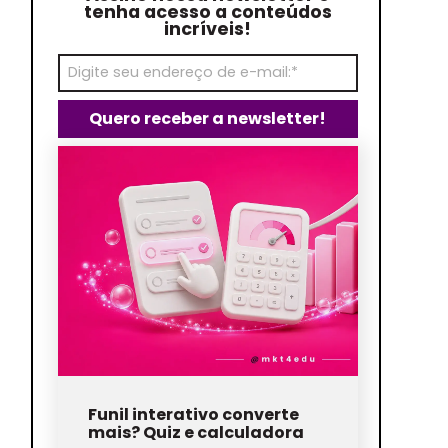
tenha acesso a conteúdos
incríveis!
Funil interativo converte
mais? Quiz e calculadora