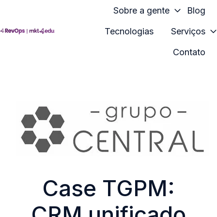
Sobre a gente
Blog
Tecnologias
Serviços
H
Contato
o
m
e
p
a
g
e
Case TGPM:
CRM unificado